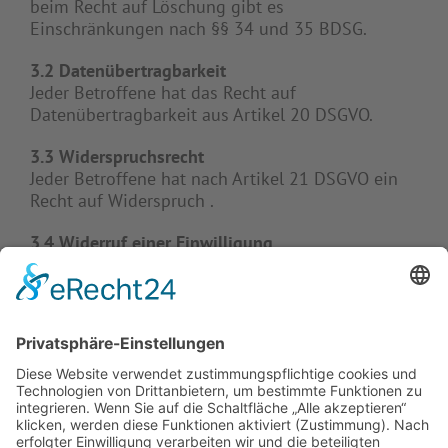
beim Recht auf Löschung gibt es
Einschränkungen nach §§ 34 und 35 BDSG.
3.2 Datenübertragbarkeit
Jeder Betroffene hat das Recht auf
Datenübertragbarkeit aus Artikel 20 DSGVO.
3.3 Widerspruchsrecht
Jeder Betroffene hat nach Artikel 21 DSGVO ein
Recht auf Widerspruch .
3.4 Widerruf einer Einwilligung
Eine erteilte Einwilligung in die Verarbeitung
personenbezogener Daten können Sie jederzeit
uns gegenüber widerrufen. Dies gilt auch für den
Widerruf von Einwilligungserklärungen, die vor
der Geltung der DSGVO, also vor dem 25. Mai
2018, uns gegenüber erteilt worden sind. Bitte
beachten Sie, dass der Widerruf erst für die
Zukunft wirkt. Verarbeitungen, die vor dem
Widerruf erfolgt sind, sind davon nicht betroffen