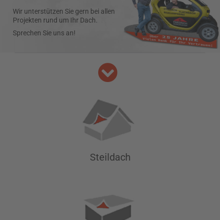
W
i
r
u
n
t
e
r
s
t
ü
t
z
e
n
S
i
e
g
e
r
n
b
e
i
a
l
l
e
n
P
r
o
j
e
k
t
e
n
r
u
n
d
u
m
I
h
r
D
a
c
h
.
Sprechen Sie uns an!
Immer "oben auf
Steildach